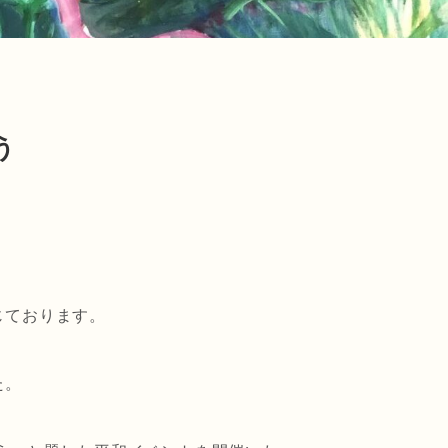
う
じております。
た。