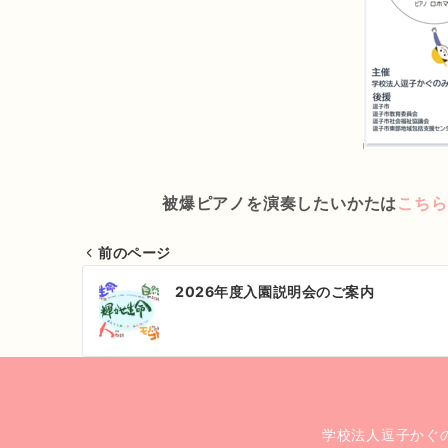
被爆ピアノを演奏したいかたは
こちら
前のページ
投
2026年度入園説明会のご案内
稿
ナ
ビ
ゲ
学校法人逗子かぐ