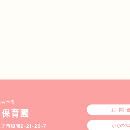
のみ学園
お問
み保育園
かぐのみ
 逗子市沼間
2-21-26-7