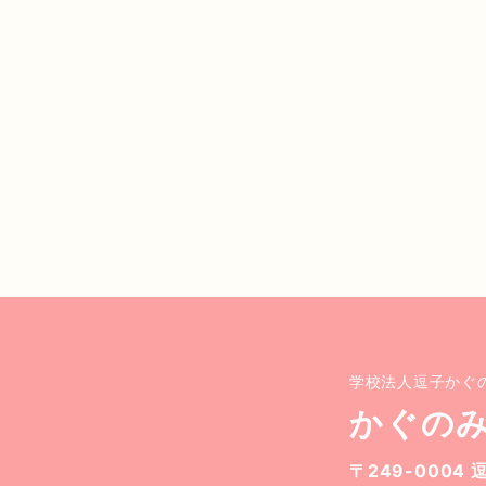
学校法人逗子かぐ
かぐの
〒249-0004