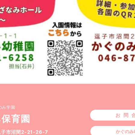
のみ学園
お問
み保育園
かぐのみ
 逗子市沼間
2-21-26-7