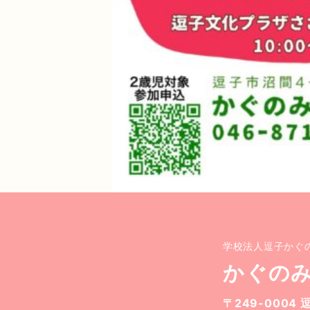
学校法人逗子かぐ
かぐの
〒249-0004