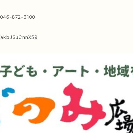
-872-6100
XakbJSuCnnX59